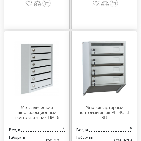
Металлический
Многоквартирный
шестисекционный
почтовый ящик PB-4C.KL
почтовый ящик ПМ-6
RВ
7
5
Вес, кг
Вес, кг
Габариты
Габариты
685x385x195
547x390x203