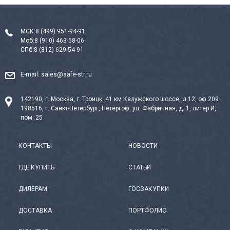
МСК:
8 (499) 951-94-91
Моб:
8 (910) 463-58-06
СПб:
8 (812) 629-54-91
E-mail:
sales@safe-str.ru
142190, г. Москва, г. Троицк, 41 км Калужского шоссе, д.12, оф.209
198516, г. Санкт-Петербург, Петергоф, ул. Фабричная, д. 1, литер И,
пом. 25
КОНТАКТЫ
НОВОСТИ
ГДЕ КУПИТЬ
СТАТЬИ
ДИЛЕРАМ
ГОСЗАКУПКИ
ДОСТАВКА
ПОРТФОЛИО